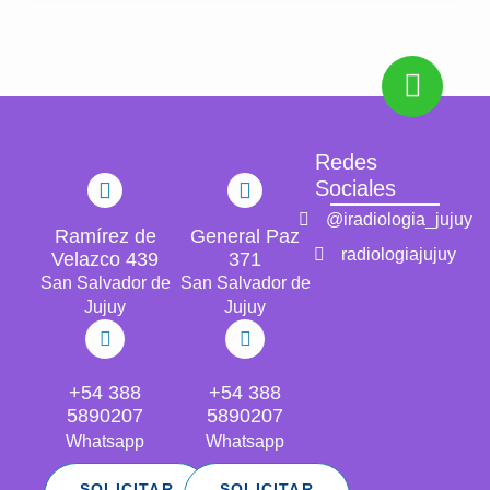
Redes
Sociales
@iradiologia_jujuy
Ramírez de
General Paz
radiologiajujuy
Velazco 439
371
San Salvador de
San Salvador de
Jujuy
Jujuy
+54 388
+54 388
5890207
5890207
Whatsapp
Whatsapp
SOLICITAR
SOLICITAR